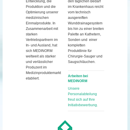
Entwicklung, die
den täglichen Bedarf
Produktion und die
im Krankenhaus reicht
Optimierung unserer
vom technisch
medizinischen
ausgereiften
Einmalprodukte. In
Wunddrainagesystem
Zusammenarbeit mit
bis hin zu einer breiten
starken
Palette an Kathetern,
Vertriebspartnern im
Sonden und einer
In- und Ausland, hat
kompletten
sich MEDINORM
Produktlinie für
weltweit als starker
Chirurgie-Sauger und
und verlässlicher
Saugschläuchen.
Produzent im
Medizinproduktemarkt
Arbeiten bei
etabliert.
MEDINORM
Unsere
Personalabteilung
freut sich auf Ihre
Initiativbewerbung.