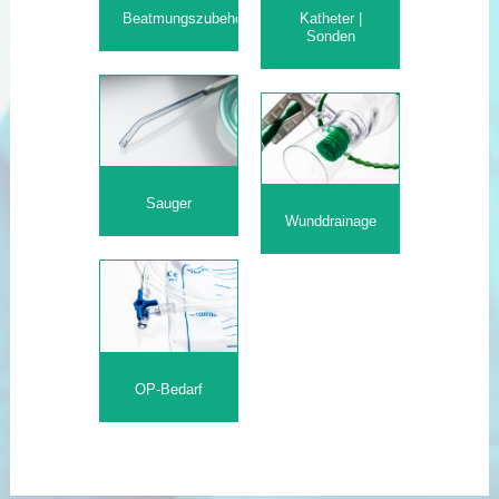
Beatmungszubehör
Katheter |
Sonden
Sauger
Wunddrainage
OP-Bedarf